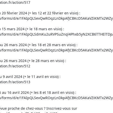
tion.fr/action/517
0 février 2024 (+ les 12 et 22 février en visio) :
com/forms/d/e/1FAIpQLSevQwROqzLnDkpAfJCBKcD5AKaVZiKMTx2WZ
 15 mars 2024 (+ le 18 mars en visio) :
com/forms/d/e/1FAIpQLSdmKu2uRVPSuZnql4Phxb5yN2XCB6TTHElTD
u 26 mars 2024 (+ les 18 et 28 mars en visio) :
com/forms/d/e/1FAIpQLSevQwROqzLnDkpAfJCBKcD5AKaVZiKMTx2WZ
u 26 mars 2024 (+ le 28 mars en visio) :
tion.fr/action/512
 9 avril 2024 (+ le 11 avril en visio) :
tion.fr/action/513
u 16 avril 2024 (+ les 8 et 18 avril en visio) :
com/forms/d/e/1FAIpQLSevQwROqzLnDkpAfJCBKcD5AKaVZiKMTx2WZ
évue proche de chez-vous ? Inscrivez-vous sur