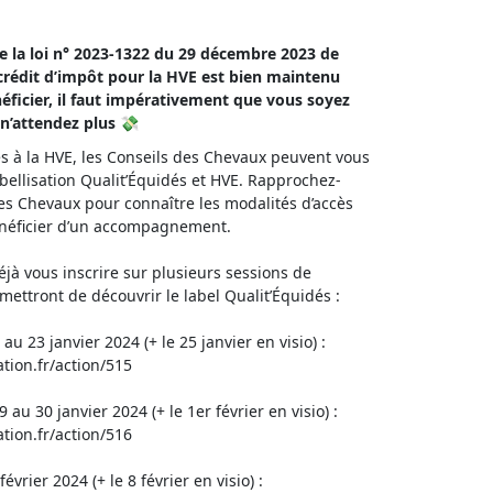
de la loi n° 2023-1322 du 29 décembre 2023 de
 crédit d’impôt pour la HVE est bien maintenu
éficier, il faut impérativement que vous soyez
s n’attendez plus 💸
cès à la HVE, les Conseils des Chevaux peuvent vous
ellisation Qualit’Équidés et HVE. Rapprochez-
es Chevaux pour connaître les modalités d’accès
énéficier d’un accompagnement.
éjà vous inscrire sur plusieurs sessions de
mettront de découvrir le label Qualit’Équidés :
au 23 janvier 2024 (+ le 25 janvier en visio) :
tion.fr/action/515
 au 30 janvier 2024 (+ le 1er février en visio) :
tion.fr/action/516
évrier 2024 (+ le 8 février en visio) :