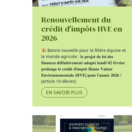
Renouvellement du
crédit d'impôts HVE en
2026
🎉 Bonne nouvelle pour la filière équine et
le monde agricole : 𝐥𝐞 𝐩𝐫𝐨𝐣𝐞𝐭 𝐝𝐞 𝐥𝐨𝐢 𝐝𝐞𝐬
𝐟𝐢𝐧𝐚𝐧𝐜𝐞𝐬 𝐝𝐞́𝐟𝐢𝐧𝐢𝐭𝐢𝐯𝐞𝐦𝐞𝐧𝐭 𝐚𝐝𝐨𝐩𝐭𝐞́ 𝐥𝐮𝐧𝐝𝐢 𝟎𝟐 𝐟𝐞́𝐯𝐫𝐢𝐞𝐫
𝐩𝐫𝐨𝐥𝐨𝐧𝐠𝐞 𝐥𝐞 𝐜𝐫𝐞́𝐝𝐢𝐭 𝐝’𝐢𝐦𝐩𝐨̂𝐭 𝐇𝐚𝐮𝐭𝐞 𝐕𝐚𝐥𝐞𝐮𝐫
𝐄𝐧𝐯𝐢𝐫𝐨𝐧𝐧𝐞𝐦𝐞𝐧𝐭𝐚𝐥𝐞 (𝐇𝐕𝐄) 𝐩𝐨𝐮𝐫 𝐥'𝐚𝐧𝐧𝐞́𝐞 𝟐𝟎𝟐𝟔 !
(article 10-décies)
EN SAVOIR PLUS