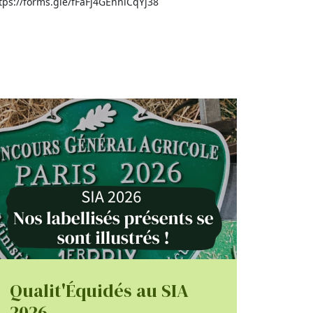
https://forms.gle/fFaFj4GEnniCqYj38
Qualit'Équidés au SIA
2026