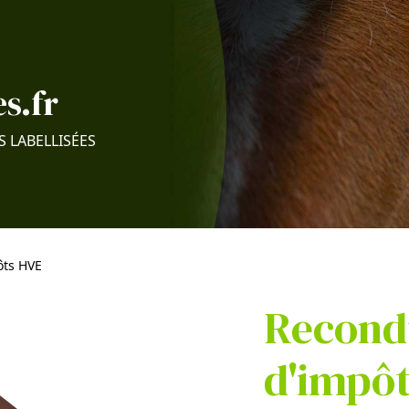
s.fr
S LABELLISÉES
ôts HVE
Recondu
d'impô