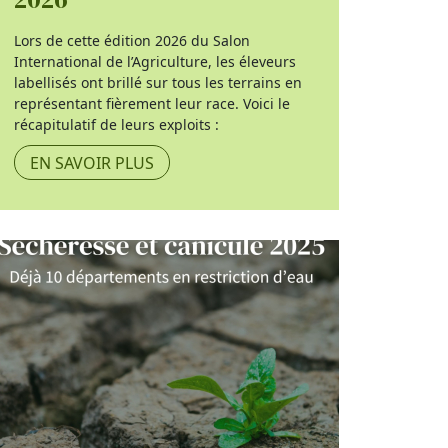
Lors de cette édition 2026 du Salon
International de l’Agriculture, les éleveurs
labellisés ont brillé sur tous les terrains en
représentant fièrement leur race. Voici le
récapitulatif de leurs exploits :
EN SAVOIR PLUS