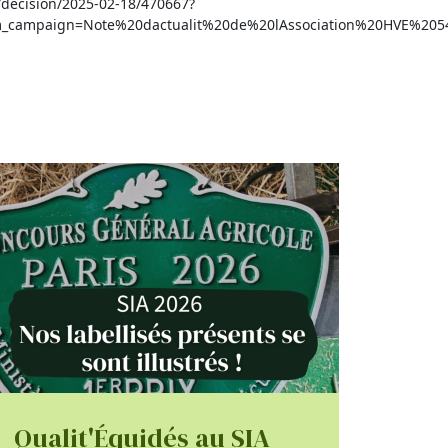
E/decision/2025-02-18/470667?
m_campaign=Note%20dactualit%20de%20lAssociation%20HVE%20
Qualit'Équidés au SIA