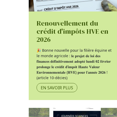
Renouvellement du
crédit d'impôts HVE en
2026
🎉 Bonne nouvelle pour la filière équine et
le monde agricole : 𝐥𝐞 𝐩𝐫𝐨𝐣𝐞𝐭 𝐝𝐞 𝐥𝐨𝐢 𝐝𝐞𝐬
𝐟𝐢𝐧𝐚𝐧𝐜𝐞𝐬 𝐝𝐞́𝐟𝐢𝐧𝐢𝐭𝐢𝐯𝐞𝐦𝐞𝐧𝐭 𝐚𝐝𝐨𝐩𝐭𝐞́ 𝐥𝐮𝐧𝐝𝐢 𝟎𝟐 𝐟𝐞́𝐯𝐫𝐢𝐞𝐫
𝐩𝐫𝐨𝐥𝐨𝐧𝐠𝐞 𝐥𝐞 𝐜𝐫𝐞́𝐝𝐢𝐭 𝐝’𝐢𝐦𝐩𝐨̂𝐭 𝐇𝐚𝐮𝐭𝐞 𝐕𝐚𝐥𝐞𝐮𝐫
𝐄𝐧𝐯𝐢𝐫𝐨𝐧𝐧𝐞𝐦𝐞𝐧𝐭𝐚𝐥𝐞 (𝐇𝐕𝐄) 𝐩𝐨𝐮𝐫 𝐥'𝐚𝐧𝐧𝐞́𝐞 𝟐𝟎𝟐𝟔 !
(article 10-décies)
EN SAVOIR PLUS