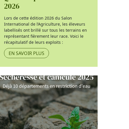
2026
Lors de cette édition 2026 du Salon
International de l’Agriculture, les éleveurs
labellisés ont brillé sur tous les terrains en
représentant fièrement leur race. Voici le
récapitulatif de leurs exploits :
EN SAVOIR PLUS