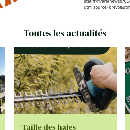
etat.fr/fr/arianeweb/C
utm_source=brevo&ut
Toutes les actualités
Taille des haies