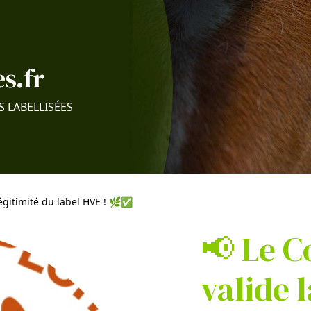
s.fr
S LABELLISÉES
 légitimité du label HVE ! 🌿✅
📢 Le C
valide 