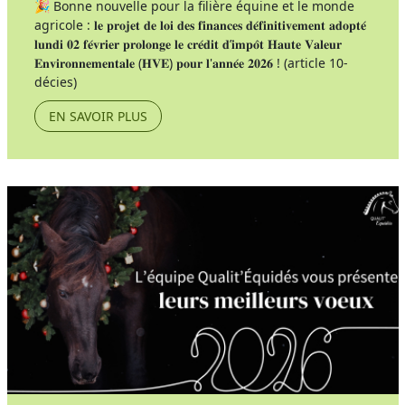
🎉 Bonne nouvelle pour la filière équine et le monde
agricole : 𝐥𝐞 𝐩𝐫𝐨𝐣𝐞𝐭 𝐝𝐞 𝐥𝐨𝐢 𝐝𝐞𝐬 𝐟𝐢𝐧𝐚𝐧𝐜𝐞𝐬 𝐝𝐞́𝐟𝐢𝐧𝐢𝐭𝐢𝐯𝐞𝐦𝐞𝐧𝐭 𝐚𝐝𝐨𝐩𝐭𝐞́
𝐥𝐮𝐧𝐝𝐢 𝟎𝟐 𝐟𝐞́𝐯𝐫𝐢𝐞𝐫 𝐩𝐫𝐨𝐥𝐨𝐧𝐠𝐞 𝐥𝐞 𝐜𝐫𝐞́𝐝𝐢𝐭 𝐝’𝐢𝐦𝐩𝐨̂𝐭 𝐇𝐚𝐮𝐭𝐞 𝐕𝐚𝐥𝐞𝐮𝐫
𝐄𝐧𝐯𝐢𝐫𝐨𝐧𝐧𝐞𝐦𝐞𝐧𝐭𝐚𝐥𝐞 (𝐇𝐕𝐄) 𝐩𝐨𝐮𝐫 𝐥'𝐚𝐧𝐧𝐞́𝐞 𝟐𝟎𝟐𝟔 ! (article 10-
décies)
EN SAVOIR PLUS