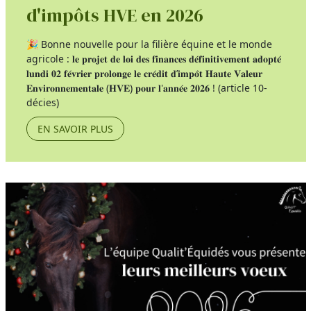
d'impôts HVE en 2026
🎉 Bonne nouvelle pour la filière équine et le monde
agricole : 𝐥𝐞 𝐩𝐫𝐨𝐣𝐞𝐭 𝐝𝐞 𝐥𝐨𝐢 𝐝𝐞𝐬 𝐟𝐢𝐧𝐚𝐧𝐜𝐞𝐬 𝐝𝐞́𝐟𝐢𝐧𝐢𝐭𝐢𝐯𝐞𝐦𝐞𝐧𝐭 𝐚𝐝𝐨𝐩𝐭𝐞́
𝐥𝐮𝐧𝐝𝐢 𝟎𝟐 𝐟𝐞́𝐯𝐫𝐢𝐞𝐫 𝐩𝐫𝐨𝐥𝐨𝐧𝐠𝐞 𝐥𝐞 𝐜𝐫𝐞́𝐝𝐢𝐭 𝐝’𝐢𝐦𝐩𝐨̂𝐭 𝐇𝐚𝐮𝐭𝐞 𝐕𝐚𝐥𝐞𝐮𝐫
𝐄𝐧𝐯𝐢𝐫𝐨𝐧𝐧𝐞𝐦𝐞𝐧𝐭𝐚𝐥𝐞 (𝐇𝐕𝐄) 𝐩𝐨𝐮𝐫 𝐥'𝐚𝐧𝐧𝐞́𝐞 𝟐𝟎𝟐𝟔 ! (article 10-
décies)
EN SAVOIR PLUS