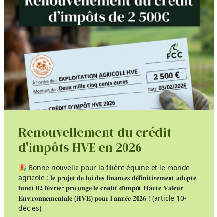
Renouvellement du crédit
d'impôts HVE en 2026
🎉 Bonne nouvelle pour la filière équine et le monde
agricole : 𝐥𝐞 𝐩𝐫𝐨𝐣𝐞𝐭 𝐝𝐞 𝐥𝐨𝐢 𝐝𝐞𝐬 𝐟𝐢𝐧𝐚𝐧𝐜𝐞𝐬 𝐝𝐞́𝐟𝐢𝐧𝐢𝐭𝐢𝐯𝐞𝐦𝐞𝐧𝐭 𝐚𝐝𝐨𝐩𝐭𝐞́
𝐥𝐮𝐧𝐝𝐢 𝟎𝟐 𝐟𝐞́𝐯𝐫𝐢𝐞𝐫 𝐩𝐫𝐨𝐥𝐨𝐧𝐠𝐞 𝐥𝐞 𝐜𝐫𝐞́𝐝𝐢𝐭 𝐝’𝐢𝐦𝐩𝐨̂𝐭 𝐇𝐚𝐮𝐭𝐞 𝐕𝐚𝐥𝐞𝐮𝐫
𝐄𝐧𝐯𝐢𝐫𝐨𝐧𝐧𝐞𝐦𝐞𝐧𝐭𝐚𝐥𝐞 (𝐇𝐕𝐄) 𝐩𝐨𝐮𝐫 𝐥'𝐚𝐧𝐧𝐞́𝐞 𝟐𝟎𝟐𝟔 ! (article 10-
décies)