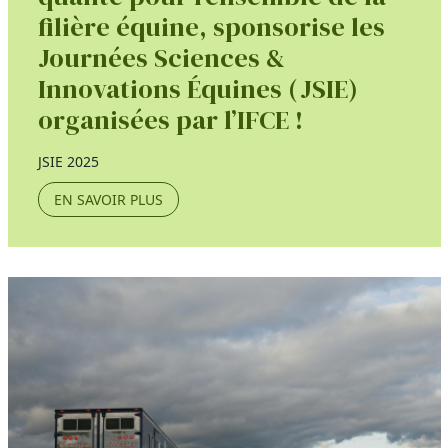
filière équine, sponsorise les
Journées Sciences &
Innovations Équines (JSIE)
organisées par l’IFCE !
JSIE 2025
EN SAVOIR PLUS