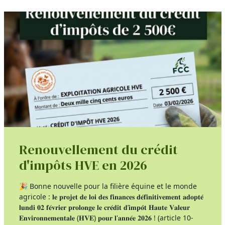
Renouvellement du crédit
d'impôts HVE en 2026
🎉 Bonne nouvelle pour la filière équine et le monde
agricole : 𝐥𝐞 𝐩𝐫𝐨𝐣𝐞𝐭 𝐝𝐞 𝐥𝐨𝐢 𝐝𝐞𝐬 𝐟𝐢𝐧𝐚𝐧𝐜𝐞𝐬 𝐝𝐞́𝐟𝐢𝐧𝐢𝐭𝐢𝐯𝐞𝐦𝐞𝐧𝐭 𝐚𝐝𝐨𝐩𝐭𝐞́
𝐥𝐮𝐧𝐝𝐢 𝟎𝟐 𝐟𝐞́𝐯𝐫𝐢𝐞𝐫 𝐩𝐫𝐨𝐥𝐨𝐧𝐠𝐞 𝐥𝐞 𝐜𝐫𝐞́𝐝𝐢𝐭 𝐝’𝐢𝐦𝐩𝐨̂𝐭 𝐇𝐚𝐮𝐭𝐞 𝐕𝐚𝐥𝐞𝐮𝐫
𝐄𝐧𝐯𝐢𝐫𝐨𝐧𝐧𝐞𝐦𝐞𝐧𝐭𝐚𝐥𝐞 (𝐇𝐕𝐄) 𝐩𝐨𝐮𝐫 𝐥'𝐚𝐧𝐧𝐞́𝐞 𝟐𝟎𝟐𝟔 ! (article 10-