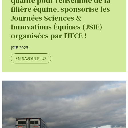
qualité pour l’ensemble de la
filière équine, sponsorise les
Journées Sciences &
Innovations Équines (JSIE)
organisées par l’IFCE !
JSIE 2025
EN SAVOIR PLUS