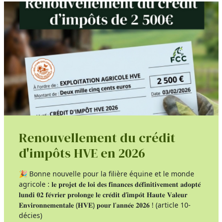
Renouvellement du crédit
d'impôts HVE en 2026
🎉 Bonne nouvelle pour la filière équine et le monde
agricole : 𝐥𝐞 𝐩𝐫𝐨𝐣𝐞𝐭 𝐝𝐞 𝐥𝐨𝐢 𝐝𝐞𝐬 𝐟𝐢𝐧𝐚𝐧𝐜𝐞𝐬 𝐝𝐞́𝐟𝐢𝐧𝐢𝐭𝐢𝐯𝐞𝐦𝐞𝐧𝐭 𝐚𝐝𝐨𝐩𝐭𝐞́
𝐥𝐮𝐧𝐝𝐢 𝟎𝟐 𝐟𝐞́𝐯𝐫𝐢𝐞𝐫 𝐩𝐫𝐨𝐥𝐨𝐧𝐠𝐞 𝐥𝐞 𝐜𝐫𝐞́𝐝𝐢𝐭 𝐝’𝐢𝐦𝐩𝐨̂𝐭 𝐇𝐚𝐮𝐭𝐞 𝐕𝐚𝐥𝐞𝐮𝐫
𝐄𝐧𝐯𝐢𝐫𝐨𝐧𝐧𝐞𝐦𝐞𝐧𝐭𝐚𝐥𝐞 (𝐇𝐕𝐄) 𝐩𝐨𝐮𝐫 𝐥'𝐚𝐧𝐧𝐞́𝐞 𝟐𝟎𝟐𝟔 ! (article 10-
décies)