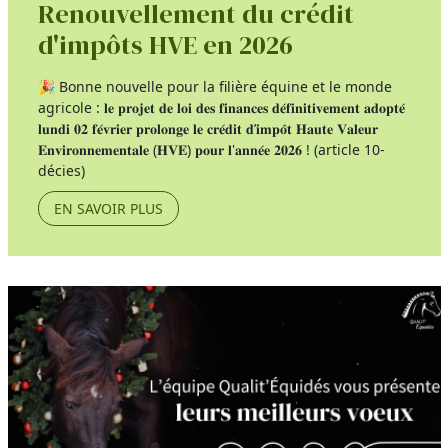
Renouvellement du crédit
d'impôts HVE en 2026
🎉 Bonne nouvelle pour la filière équine et le monde
agricole : 𝐥𝐞 𝐩𝐫𝐨𝐣𝐞𝐭 𝐝𝐞 𝐥𝐨𝐢 𝐝𝐞𝐬 𝐟𝐢𝐧𝐚𝐧𝐜𝐞𝐬 𝐝𝐞́𝐟𝐢𝐧𝐢𝐭𝐢𝐯𝐞𝐦𝐞𝐧𝐭 𝐚𝐝𝐨𝐩𝐭𝐞́
𝐥𝐮𝐧𝐝𝐢 𝟎𝟐 𝐟𝐞́𝐯𝐫𝐢𝐞𝐫 𝐩𝐫𝐨𝐥𝐨𝐧𝐠𝐞 𝐥𝐞 𝐜𝐫𝐞́𝐝𝐢𝐭 𝐝’𝐢𝐦𝐩𝐨̂𝐭 𝐇𝐚𝐮𝐭𝐞 𝐕𝐚𝐥𝐞𝐮𝐫
𝐄𝐧𝐯𝐢𝐫𝐨𝐧𝐧𝐞𝐦𝐞𝐧𝐭𝐚𝐥𝐞 (𝐇𝐕𝐄) 𝐩𝐨𝐮𝐫 𝐥'𝐚𝐧𝐧𝐞́𝐞 𝟐𝟎𝟐𝟔 ! (article 10-
décies)
EN SAVOIR PLUS