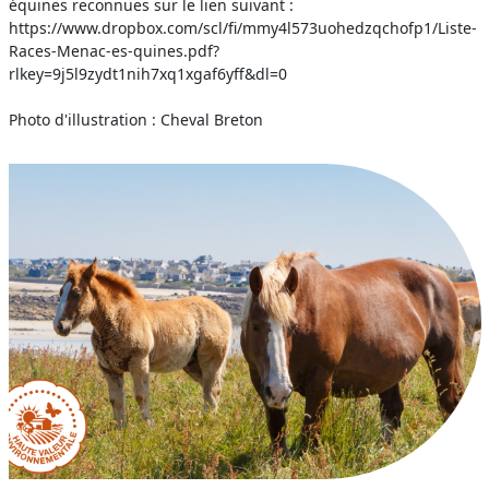
équines reconnues sur le lien suivant :
https://www.dropbox.com/scl/fi/mmy4l573uohedzqchofp1/Liste-
Races-Menac-es-quines.pdf?
rlkey=9j5l9zydt1nih7xq1xgaf6yff&dl=0
Photo d'illustration : Cheval Breton